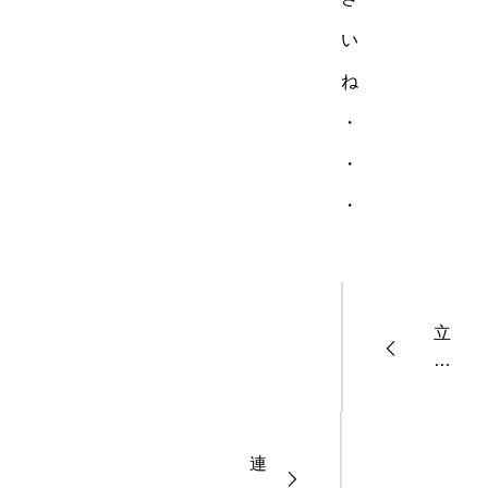
い
ね
・
・
・
立
石
川
浚
渫
連
工