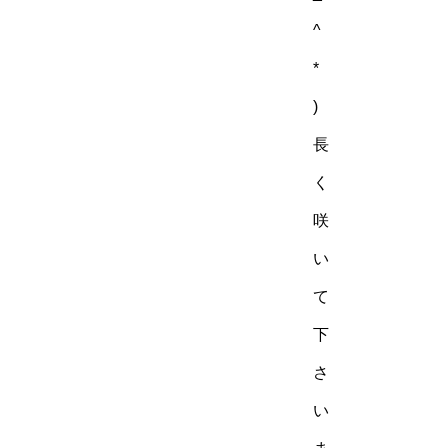
^
*
)
長
く
咲
い
て
下
さ
い